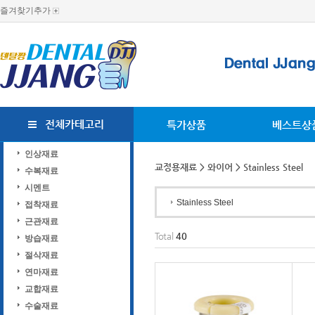
즐겨찾기추가
전체카테고리
특가상품
베스트상
인상재료
교정용재료
>
와이어
> Stainless Steel
수복재료
시멘트
Stainless Steel
접착재료
근관재료
Total
40
방습재료
절삭재료
연마재료
교합재료
수술재료