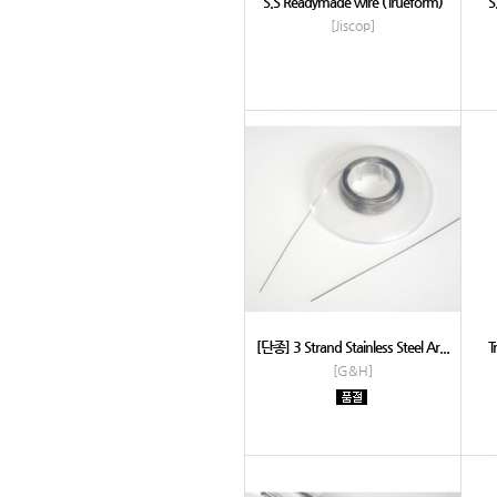
S.S Readymade wire (Trueform)
S
[Jiscop]
[단종] 3 Strand Stainless Steel Ar...
T
[G&H]