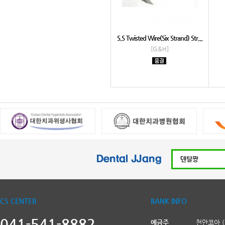
S.S Twisted Wire(Six Strand) Str...
[G&H]
CS CENTER
BANK INFO
041-541-8882
예금주
천안코아 