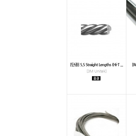
[단종] S.S Straight Lengths (Hi-T ...
[R
[3M Unitek]