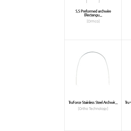
S.S Preformed archwire
(Rectangu...
[Ormco]
TruForce Stainless Steel Archwir...
Tru-
[Ortho Technology]