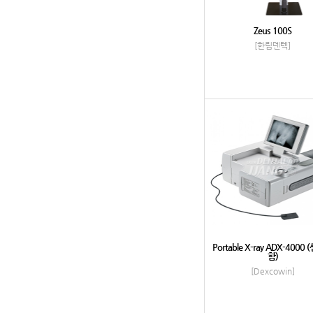
Zeus 100S
[한림덴텍]
Portable X-ray ADX-4000
함)
[Dexcowin]