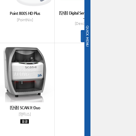
[단종] Digital Sensor USB Control
Point 800S HD Plus
...
[PointNix]
[Dexcowin]
[단종] SCAN X-Duo
[덴티스]