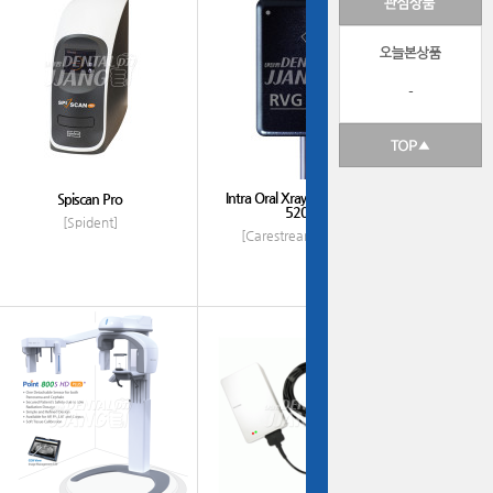
-
Intra Oral Xray Sensor #RVG
Spiscan Pro
5200...
[Spident]
[Carestream (Kodak)]