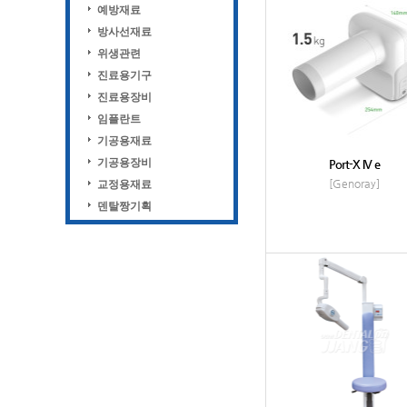
예방재료
방사선재료
위생관련
진료용기구
진료용장비
임플란트
기공용재료
기공용장비
Port-X IV e
[Genoray]
교정용재료
덴탈짱기획