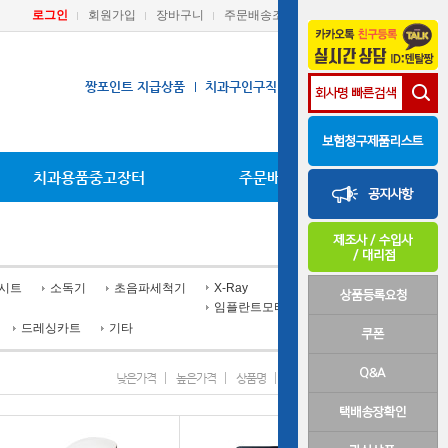
로그인
회원가입
장바구니
주문배송조회
마이페이지
짱포인트 지급상품
치과구인구직
장비A/S요청
치과용품중고장터
주문배송조회
/시트
소독기
초음파세척기
X-Ray
임플란트모터
드레싱카트
기타
낮은가격
높은가격
상품명
신상품
인기상품