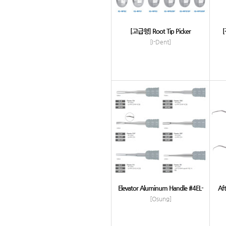
[고급형] Root Tip Picker
[
[I-Dent]
Elevator Aluminum Handle #4EL-
Aft
[Osung]