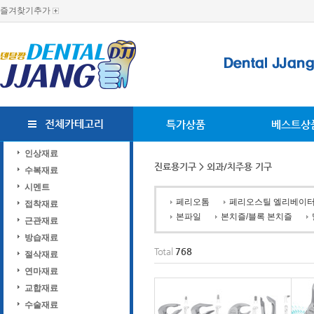
즐겨찾기추가
전체카테고리
특가상품
베스트상
인상재료
진료용기구
> 외과/치주용 기구
수복재료
시멘트
페리오톰
페리오스틸 엘리베이
접착재료
본파일
본치즐/블록 본치즐
근관재료
방습재료
Total
768
절삭재료
연마재료
교합재료
수술재료