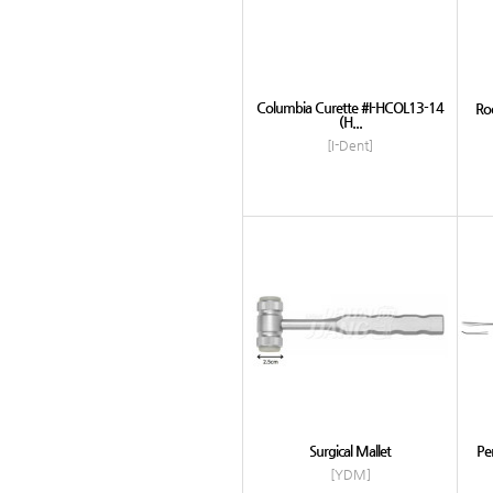
Columbia Curette #I-HCOL13-14
Roo
(H...
[I-Dent]
Surgical Mallet
Pe
[YDM]