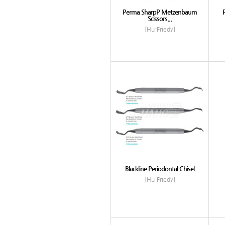
Perma SharpP Metzenbaum
Scissors...
[Hu-Friedy]
Blackline Periodontal Chisel
[Hu-Friedy]