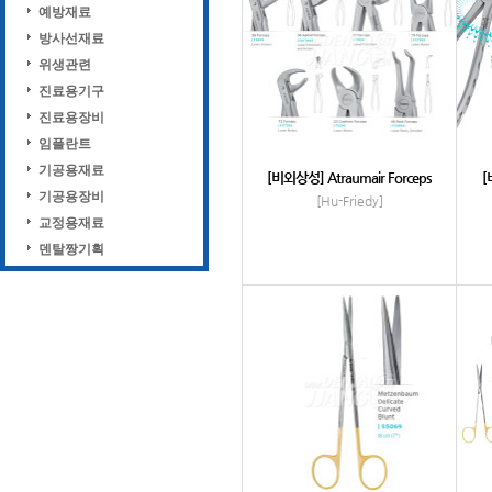
예방재료
방사선재료
위생관련
진료용기구
진료용장비
임플란트
기공용재료
[비외상성] Atraumair Forceps
[
기공용장비
[Hu-Friedy]
교정용재료
덴탈짱기획