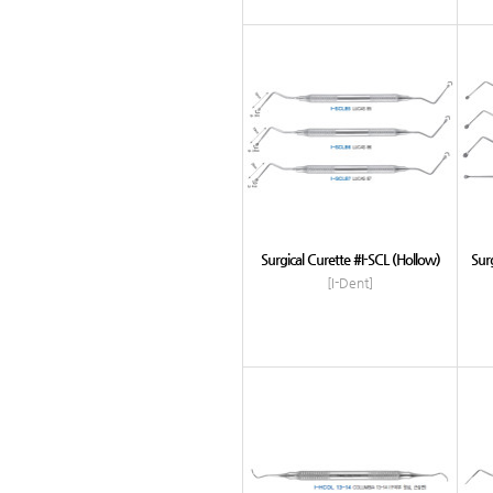
Surgical Curette #I-SCL (Hollow)
Sur
[I-Dent]