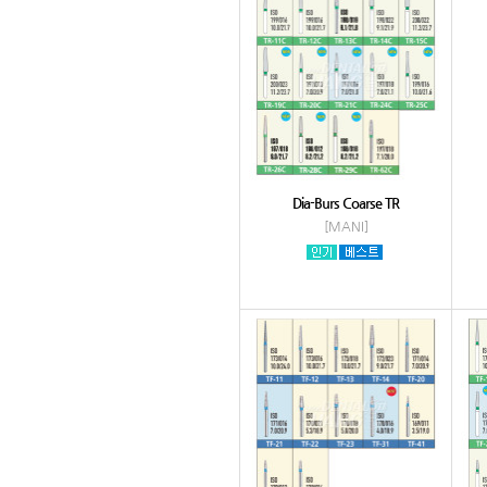
Dia-Burs Coarse TR
[MANI]