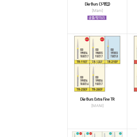
Dia-Burs (3개입)
[Mani]
Dia-Burs Extra Fine TR
[MANI]