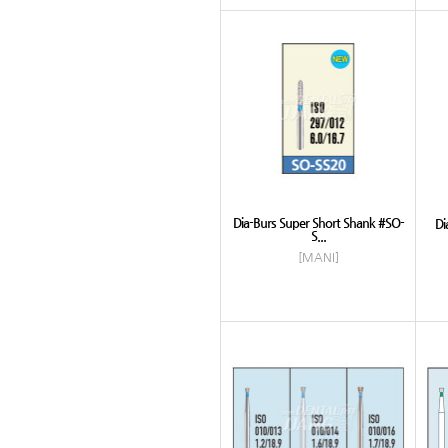
Dia-Burs Super Short Shank #SO-
Di
S...
[MANI]