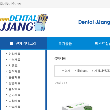
즐겨찾기추가
전체카테고리
특가상품
베스트상
인상재료
접착재료
수복재료
시멘트
본딩제
Etchant
지각과민처
접착재료
근관재료
Total
222
방습재료
절삭재료
연마재료
교합재료
수술재료