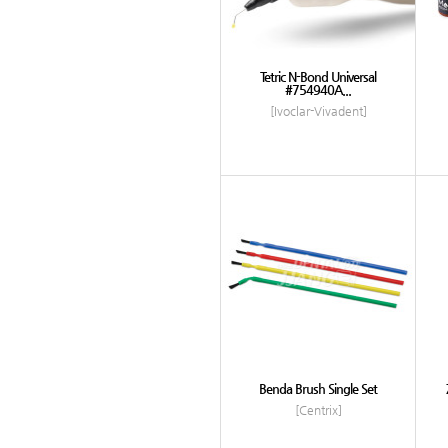
Tetric N-Bond Universal
#754940A...
[Ivoclar-Vivadent]
Benda Brush Single Set
[Centrix]