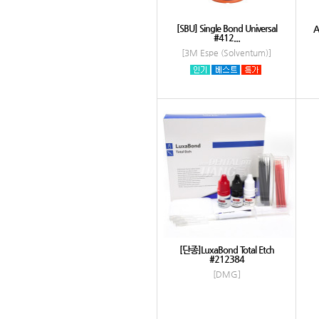
[SBU] Single Bond Universal
A
#412...
[3M Espe (Solventum)]
[단종]LuxaBond Total Etch
#212384
[DMG]