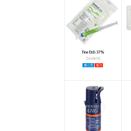
Fine Etch 37%
[Spident]