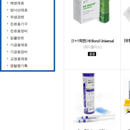
예방재료
방사선재료
위생관련
진료용기구
진료용장비
임플란트
[유통
[1+1특판] Hi-Bond Universal
기공용재료
[메디클러스]
기공용장비
교정용재료
덴탈짱기획