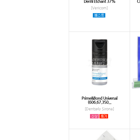
Denfil Etchant 37%
Cl
[Vericom]
Prime&Bond Universal
(606.67.350...
[Dentsply Sirona]