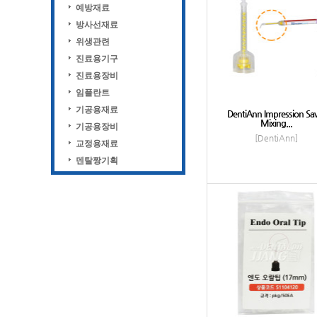
예방재료
방사선재료
위생관련
진료용기구
진료용장비
임플란트
기공용재료
DentiAnn Impression Sav
Mixing...
기공용장비
[DentiAnn]
교정용재료
덴탈짱기획