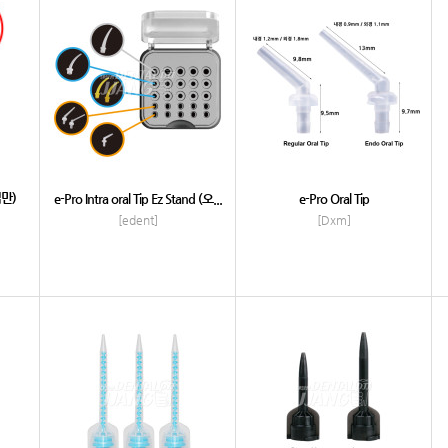
팁만)
e-Pro Intra oral Tip Ez Stand (오...
e-Pro Oral Tip
[edent]
[Dxm]