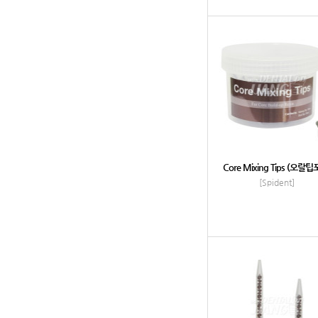
Core Mixing Tips (오랄팁
[Spident]