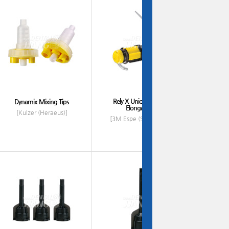
Rely X Unicem Aplicap
Dynamix Mixing Tips
Elongation...
[Kulzer (Heraeus)]
[3M Espe (Solventum)]