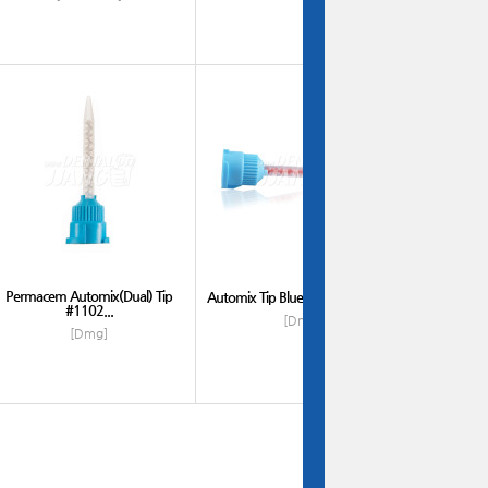
Permacem Automix(Dual) Tip
Automix Tip Blue (10:1) #110409
#1102...
[Dmg]
[Dmg]