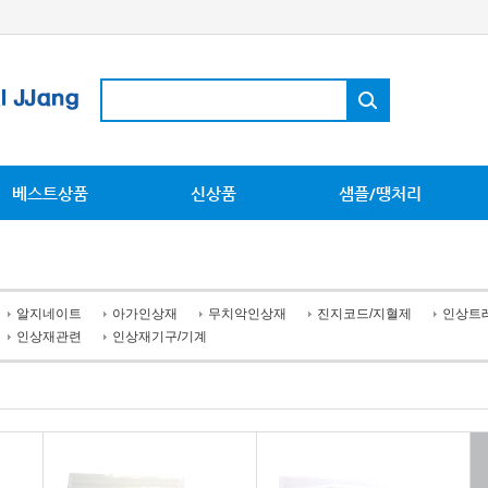
베스트상품
신상품
샘플/땡처리
알지네이트
아가인상재
무치악인상재
진지코드/지혈제
인상트
인상재관련
인상재기구/기계