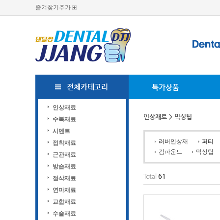
즐겨찾기추가
전체카테고리
특가상품
인상재료
인상재료
> 믹싱팁
수복재료
시멘트
러버인상재
퍼티
접착재료
컴파운드
믹싱팁
근관재료
방습재료
Total
61
절삭재료
연마재료
교합재료
수술재료