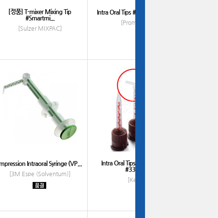
[정품] T-mixer Mixing Tip
Intra Oral Tips # IOT06 (1.4cm)
#Smartmi...
[Promisee]
[Sulzer MIXPAC]
Intra Oral Tips (끝부분 팁만)
Impression Intraoral Syringe (VP...
#33880
[3M Espe (Solventum)]
[Kerr]