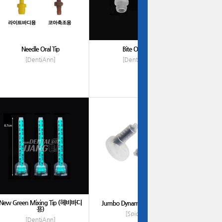
Needle Oral Tip
Bite Oral Tip
[DentiAnn]
[DentiAnn]
New Green Mixing Tip (헤비바디
Jumbo Dynamic Mixing Tips
용)
[Spident]
[DentiAnn]