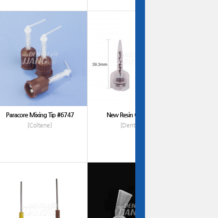
Paracore Mixing Tip #6747
New Resin Cement Tip
[Coltene]
[DentiAnn]