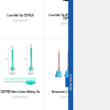
Core Mix Tip #50ml 카트리지용
Core Mix Tip (빛차단)
(빛차단)
[DentiAnn]
[DentiAnn]
[절약형] New Green Mixing Tip
Temporary Crown Tip 10:1
[DentiAnn]
[DentiAnn]