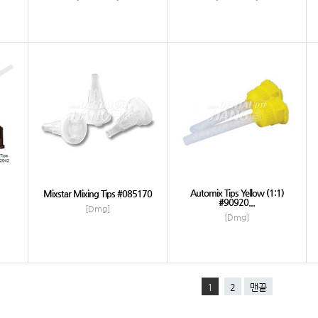
Automix Tips Yellow (1:1)
Mixstar Mixing Tips #085170
#90920...
[Dmg]
[Dmg]
1
2
맨끝