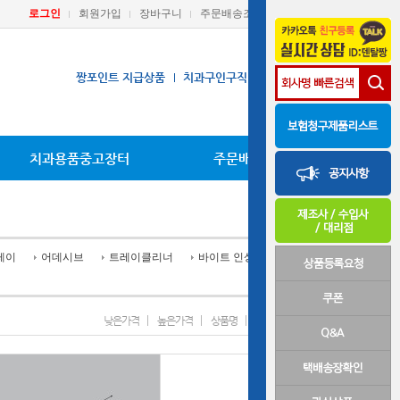
로그인
회원가입
장바구니
주문배송조회
마이페이지
짱포인트 지급상품
치과구인구직
장비A/S요청
치과용품중고장터
주문배송조회
레이
어데시브
트레이클리너
바이트 인상재
낮은가격
높은가격
상품명
신상품
인기상품