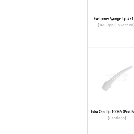
Elastomer Syringe Tip #7
[3M Espe (Solventum)
Intra Oral Tip 100EA (Pink Mi
[DentiAnn]