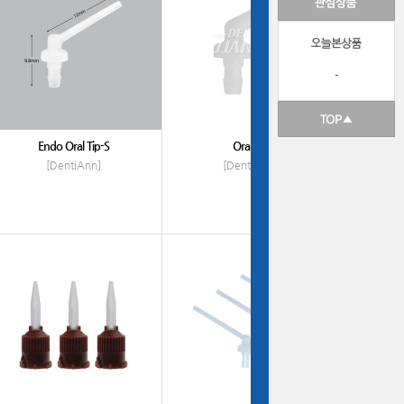
-
Endo Oral Tip-S
Oral Tip
[DentiAnn]
[DentiAnn]