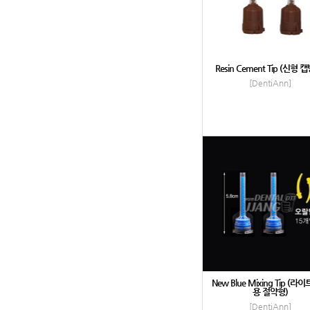
Resin Cement Tip (신형 
[DentiAnn]
New Blue Mixing Tip (
용 절약형)
[DentiAnn]