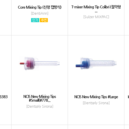
T-mixer Mixing Tip Colibri (절약형
Core Mixing Tip (신형 캡방식)
...
[DentiAnn]
[Sulzer MIXPAC]
NCIS New Mixing Tips
26383
NCIS New Mixing Tips #Large
#Small(#778...
[Dentsply Sirona]
[Dentsply Sirona]