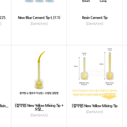
1225
New Blue Cement Tip-L (1:1)
Resin Cement Tip
]
[DentiAnn]
[DentiAnn]
[절약형] New Yellow Mixing Tip +
xin...
[절약형] New Yellow Mixing Tip
오랄...
[DentiAnn]
[DentiAnn]