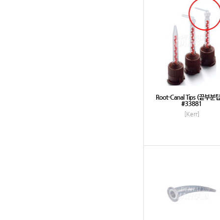
Root-Canal Tips (끝부분
#33881
[Kerr]