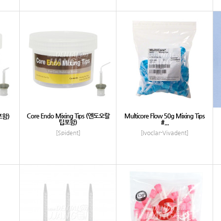
Core Endo Mixing Tips (엔도오랄
Multicore Flow 50g Mixing Tips
포함)
팁포함)
#...
[Spident]
[Ivoclar-Vivadent]