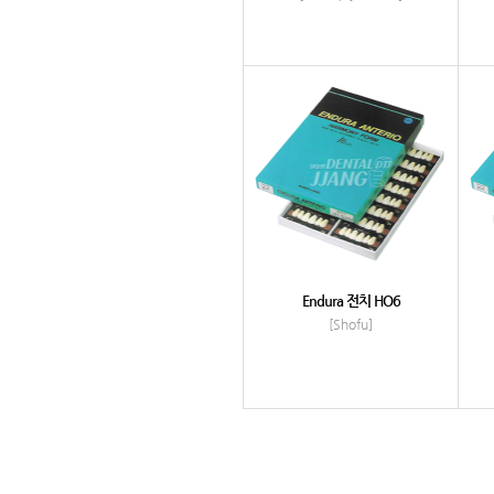
Endura 전치 HO6
[Shofu]