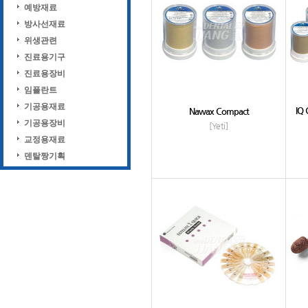
예방재료
방사선재료
위생관련
진료용기구
진료용장비
임플란트
기공용재료
IQ
Nawax Compact
기공용장비
[Yeti]
교정용재료
덴탈짱기획