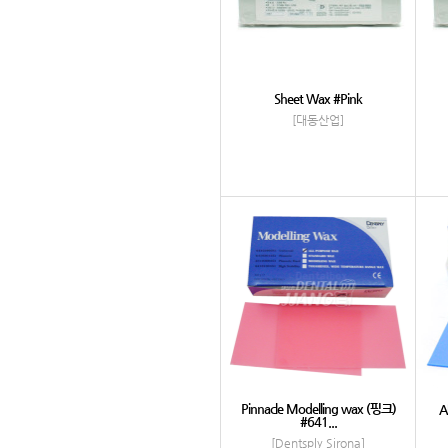
Sheet Wax #Pink
[대동산업]
Pinnacle Modelling wax (핑크)
A
#641...
[Dentsply Sirona]