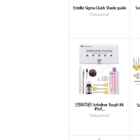
Estelite Sigma Quick Shade guide
So
[Tokuyama]
[전화주문] Sofreliner Tough Kit
So
#Sof...
[Tokuyama]