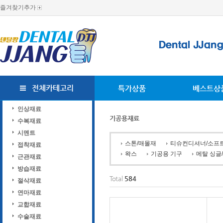
즐겨찾기추가
전체카테고리
특가상품
베스트상
인상재료
기공용재료
수복재료
시멘트
스톤/매몰재
티슈컨디셔너/소프
접착재료
왁스
기공용 기구
메탈 싱글
근관재료
방습재료
Total
584
절삭재료
연마재료
교합재료
수술재료