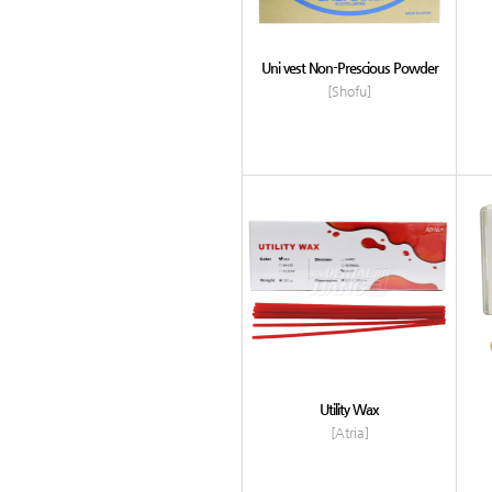
Uni vest Non-Prescious Powder
[Shofu]
Utility Wax
[Atria]