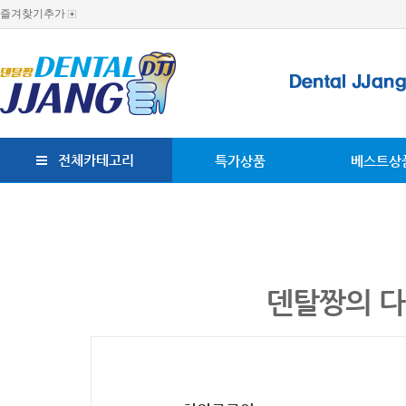
즐겨찾기추가
전체카테고리
특가상품
베스트상
덴탈짱의 다