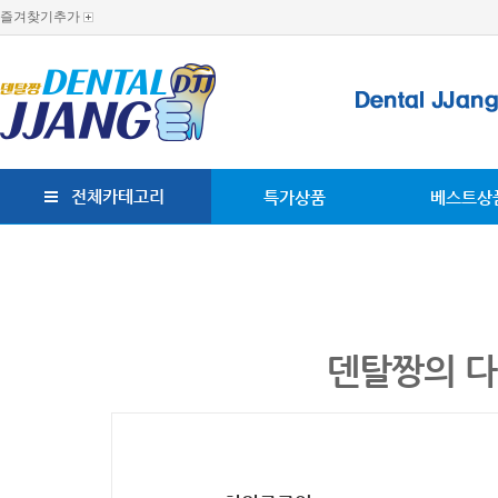
즐겨찾기추가
전체카테고리
특가상품
베스트상
덴탈짱의 다