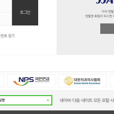
아직 덴탈
덴탈짱 회원이 되시면 
밀번호 찾기