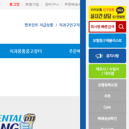
로그인
회원가입
장바구니
주문배송조회
마이페이지
짱포인트 지급상품
치과구인구직
장비A/S요청
치과용품중고장터
주문배송조회