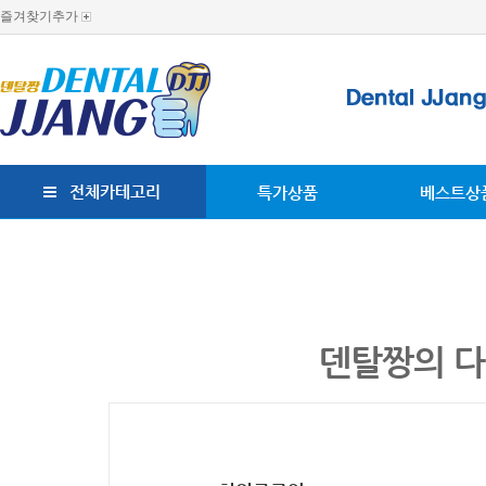
즐겨찾기추가
전체카테고리
특가상품
베스트상
덴탈짱의 다