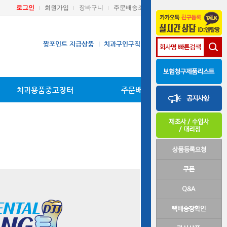
로그인
회원가입
장바구니
주문배송조회
마이페이지
짱포인트 지급상품
치과구인구직
장비A/S요청
치과용품중고장터
주문배송조회