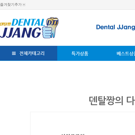
즐겨찾기추가
전체카테고리
특가상품
베스트상
덴탈짱의 다