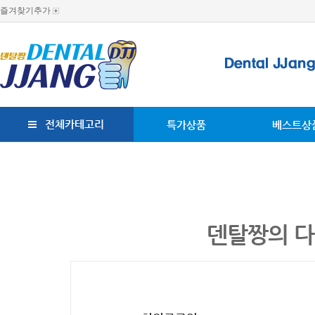
즐겨찾기추가
전체카테고리
특가상품
베스트상
덴탈짱의 다