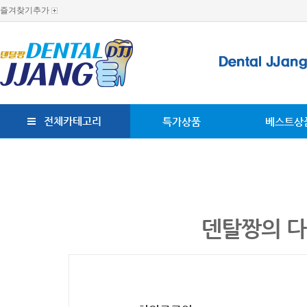
즐겨찾기추가
전체카테고리
특가상품
베스트상
덴탈짱의 다