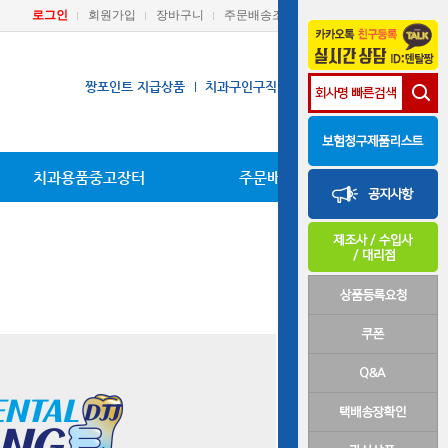
로그인
회원가입
장바구니
주문배송조회
마이페이지
짱포인트 지급상품
치과구인구직
장비A/S요청
치과용품중고장터
주문배송조회