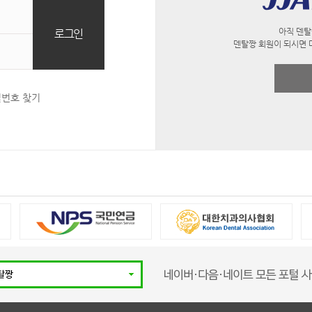
아직 덴탈
덴탈짱 회원이 되시면 
밀번호 찾기