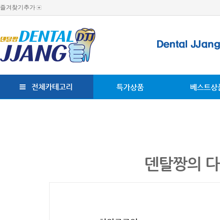
즐겨찾기추가
전체카테고리
특가상품
베스트상
덴탈짱의 다