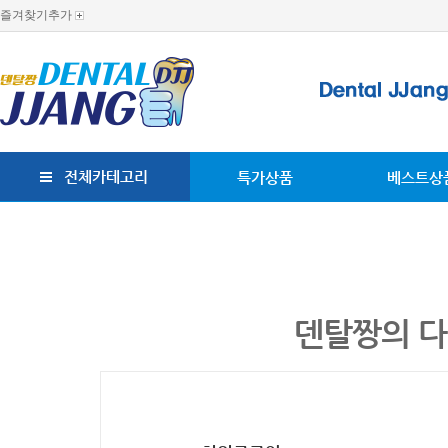
즐겨찾기추가
전체카테고리
특가상품
베스트상
덴탈짱의 다