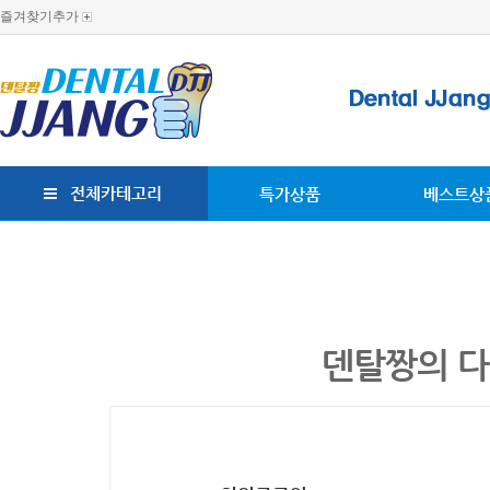
즐겨찾기추가
전체카테고리
특가상품
베스트상
덴탈짱의 다