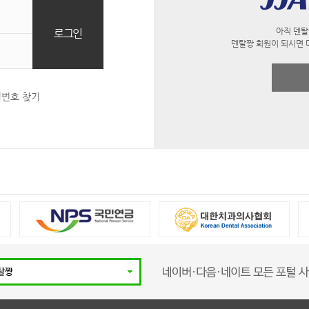
아직 덴탈
덴탈짱 회원이 되시면 
밀번호 찾기