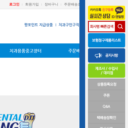
로그인
회원가입
장바구니
주문배송조회
마이페이지
짱포인트 지급상품
치과구인구직
장비A/S요청
치과용품중고장터
주문배송조회